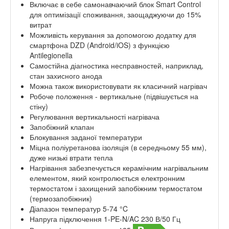
Включає в себе самонавчаючий блок Smart Control
для оптимізації споживання, заощаджуючи до 15%
витрат
Можливість керування за допомогою додатку для
смартфона DZD (Android/iOS) з функцією
Antilegionella
Самостійна діагностика несправностей, наприклад,
стан захисного анода
Можна також використовувати як класичний нагрівач
Робоче положення - вертикальне (підвішується на
стіну)
Регулювання вертикальності нагрівача
Запобіжний клапан
Блокування заданої температури
Міцна поліуретанова ізоляція (в середньому 55 мм),
дуже низькі втрати тепла
Нагрівання забезпечується керамічним нагрівальним
елементом, який контролюється електронним
термостатом і захищений запобіжним термостатом
(термозапобіжник)
Діапазон температур 5-74 °C
Напруга підключення 1-PE-N/AC 230 В/50 Гц