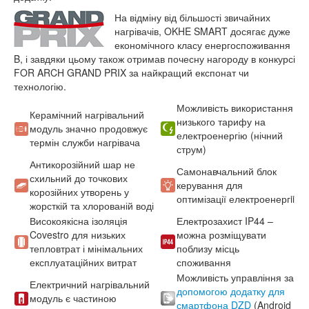
На відміну від більшості звичайних
нагрівачів, OKHE SMART досягає дуже
економічного класу енергоспоживання
B, і завдяки цьому також отримав почесну нагороду в конкурсі
FOR ARCH GRAND PRIX за найкращий експонат чи
технологію.
Можливість використання
Керамічний нагрівальний
низького тарифу на
модуль значно продовжує
електроенергію (нічний
термін служби нагрівача
струм)
Антикорозійний шар не
Самонавчальний блок
схильний до точкових
керування для
корозійних утворень у
оптимізації електроенергii
жорсткій та хлорованій воді
Високоякісна ізоляція
Електрозахист IP44 –
Covestro для низьких
можна розміщувати
тепловтрат і мінімальних
поблизу місць
експлуатаційних витрат
споживання
Можливість управління за
Електричний нагрівальний
допомогою додатку для
модуль є частиною
смартфона DZD
(Android