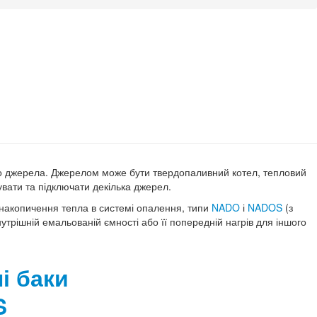
ого джерела. Джерелом може бути твердопаливний котел, тепловий
увати та підключати декілька джерел.
 накопичення тепла в системі опалення, типи
NADO
і
NADOS
(з
трішній емальованій ємності або її попередній нагрів для іншого
і баки
S