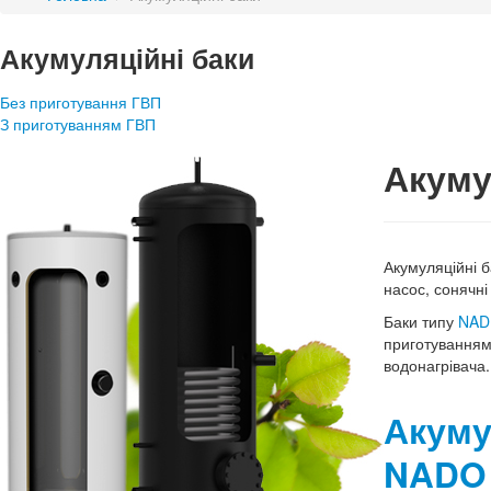
Акумуляційні баки
Без приготування ГВП
З приготуванням ГВП
Акуму
Акумуляційні 
насос, сонячні
Баки типу
NAD
приготуванням 
водонагрівача.
Акуму
NADO