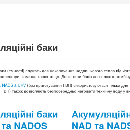
ляційні баки
баки (ємності) служать для накопичення надлишкового тепла від й
 колектори, камінна топка тощо. Деякі типи баків дозволяють комбін
, NADS a UKV
(без приготування ГВП) використовуються тільки для
ГВП) також дозволяють безпосередньо нагрівати технічну воду у вну
ляційні баки
Акумуляційн
 та NADOS
NAD тa NAD