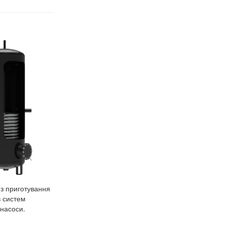
ез приготування
в систем
насоси.