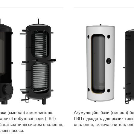
аки (ємності) з можливістю
Акумуляційні баки (ємності) б
арячої побутової води (ГВП)
ГВП підходять для різних типі
багатьох типів систем опалення,
опалення, включаючи теплові 
лові насоси.