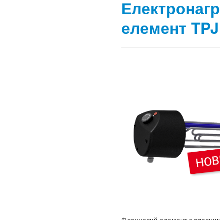
Електронагр
елемент TPJ 
Фланцевий елемент з власним