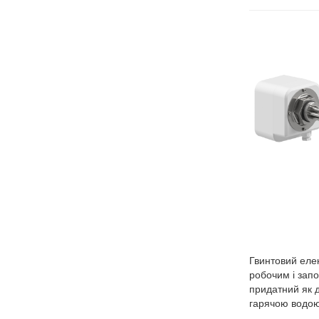
Гвинтовий еле
робочим і зап
придатний як д
гарячою водою