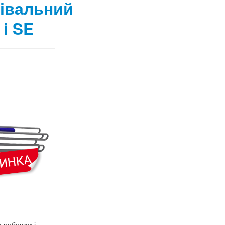
івальний
i SE
 робочим і