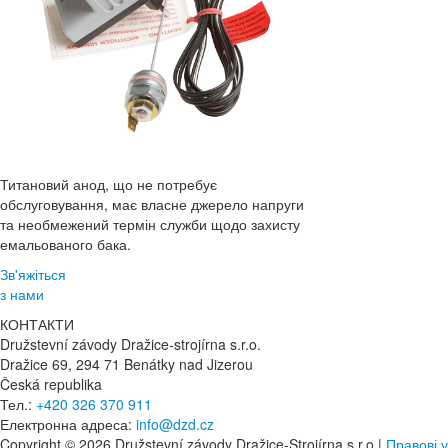
Титановий анод, що не потребує
обслуговування, має власне джерело напруги
та необмежений термін служби щодо захисту
емальованого бака.
Зв'яжіться
з нами
КОНТАКТИ
Družstevní závody Dražice-strojírna s.r.o.
Dražice 69, 294 71 Benátky nad Jizerou
Česká republika
Тел.:
+420 326 370 911
Електронна адреса:
info@dzd.cz
Copyright © 2026 Družstevní závody Dražice-Strojírna s.r.o |
Правові 