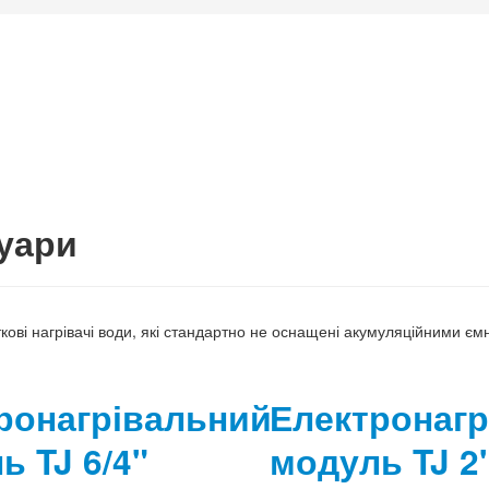
уари
кові нагрівачі води, які стандартно не оснащені акумуляційними є
ронагрівальний
Електронагр
ь TJ 6/4"
модуль TJ 2