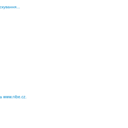
кування...
а www.nibe.cz.