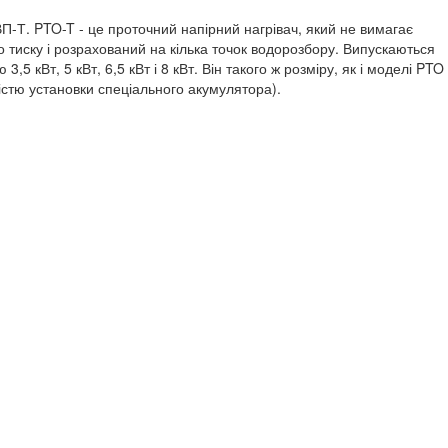
П-Т. PTO-T - це проточний напірний нагрівач, який не вимагає
о тиску і розрахований на кілька точок водорозбору. Випускаються
3,5 кВт, 5 кВт, 6,5 кВт і 8 кВт. Він такого ж розміру, як і моделі PTO
ністю установки спеціального акумулятора).