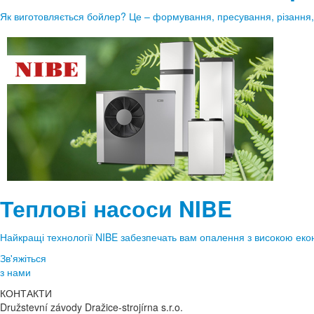
Як виготовляється бойлер? Це – формування, пресування, різання,
Теплові насоси NIBE
Найкращі технології NIBE забезпечать вам опалення з високою еко
Зв'яжіться
з нами
КОНТАКТИ
Družstevní závody Dražice-strojírna s.r.o.