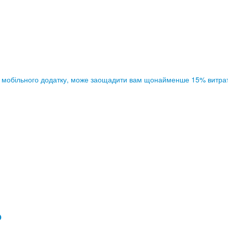
ою мобільного додатку, може заощадити вам щонайменше 15% витрат
?