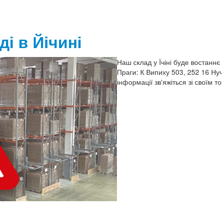
і в Йічині
Наш склад у Їчіні буде востаннє 
Праги: К Випиху 503, 252 16 Ну
інформації зв'яжіться зі своїм 