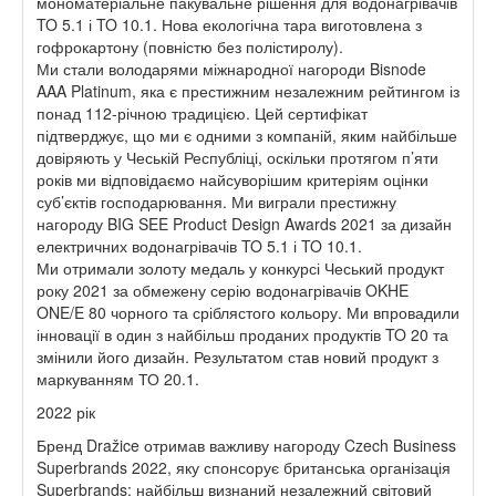
мономатеріальне пакувальне рішення для водонагрівачів
TO 5.1 і TO 10.1. Нова екологічна тара виготовлена з
гофрокартону (повністю без полістиролу).
Ми стали володарями міжнародної нагороди Bisnode
AAA Platinum, яка є престижним незалежним рейтингом із
понад 112-річною традицією. Цей сертифікат
підтверджує, що ми є одними з компаній, яким найбільше
довіряють у Чеській Республіці, оскільки протягом п’яти
років ми відповідаємо найсуворішим критеріям оцінки
суб’єктів господарювання. Ми виграли престижну
нагороду BIG SEE Product Design Awards 2021 за дизайн
електричних водонагрівачів TO 5.1 і TO 10.1.
Ми отримали золоту медаль у конкурсі Чеський продукт
року 2021 за обмежену серію водонагрівачів OKHE
ONE/E 80 чорного та сріблястого кольору. Ми впровадили
інновації в один з найбільш проданих продуктів TO 20 та
змінили його дизайн. Результатом став новий продукт з
маркуванням ТО 20.1.
2022 рік
Бренд Dražice отримав важливу нагороду Czech Business
Superbrands 2022, яку спонсорує британська організація
Superbrands: найбільш визнаний незалежний світовий