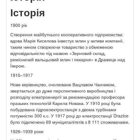
Історія
1900 рік
Створення майбутнього кооперативного підприємства:
вдова Марія Киселова інвестує млин у активи компанії,
таким чином створюючи товариство з обмеженою
відповідальністю під назвою «Зерновий склад,
ремісничий вальцьовий млин і пекарня» в Дражице над
Їзерою.
1910–1917
Нове керівництво, очолюване Вацлавом Чанчиком,
звертається до дуже перспективного виробництва і
розподілу електроенергії за рекомендацією професора
празьких технологій Карела Новака. У 1910 році була
побудована гідроелектростанція з двома турбінами
потужністю 300 к.с. У 1917 році до електростанції Drazice
було підключено 69 муніципалітетів з 8 111 споживачами.
1926–1939 роки