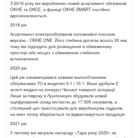
З 2016 року ми виробляємо новий асортимент обігрівачів
OKHE та OKCE, а функції OKHE SMART постійно
вдосконалюються.
2018 рік
Асортимент електрообігрівачів поповнився плоскою
версією - OKHE ONE. Його глибина досягає всього 30 мм,
тому він підходить для розміщення в обмеженому
просторі або місцях з обмеженою глибиною
встановлення.
2020 рік
Цей рік ознаменувався новими малооб'ємними
обігрівачами ТО в моделях 5.1 і 10.1. Вони здобули 2
золоті медалі на конкурсі Чеської товарної асоціації.
Лише за півроку в Луштеницях збудували новий
оцифрований склад місткістю до 17 000 нагрівачів, а
столярний цех пристосували для виробництва піддонів,
на яких тепер зберігається та відвантажується продукція.
2021 рік
У лютому ми виграли нагороду «Тара року 2020» за