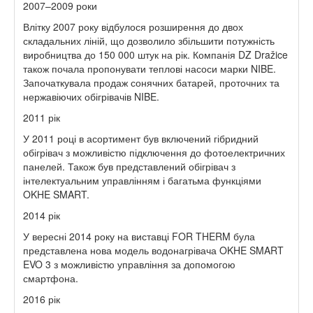
2007–2009 роки
Влітку 2007 року відбулося розширення до двох
складальних ліній, що дозволило збільшити потужність
виробництва до 150 000 штук на рік. Компанія DZ Dražice
також почала пропонувати теплові насоси марки NIBE.
Започаткувала продаж сонячних батарей, проточних та
нержавіючих обігрівачів NIBE.
2011 рік
У 2011 році в асортимент був включений гібридний
обігрівач з можливістю підключення до фотоелектричних
панелей. Також був представлений обігрівач з
інтелектуальним управлінням і багатьма функціями
OKHE SMART.
2014 рік
У вересні 2014 року на виставці FOR THERM була
представлена нова модель водонагрівача OKHE SMART
EVO 3 з можливістю управління за допомогою
смартфона.
2016 рік