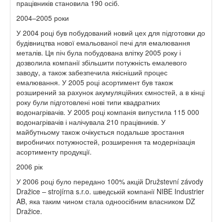
працівників становила 190 осіб.
2004–2005 роки
У 2004 році був побудований новий цех для підготовки до
будівництва нової емальованої печі для емалювання
металів. Ця піч була побудована влітку 2005 року і
дозволила компанії збільшити потужність емалевого
заводу, а також забезпечила якісніший процес
емалювання. У 2005 році асортимент був також
розширений за рахунок акумуляційних ємностей, а в кінці
року були підготовлені нові типи квадратних
водонагрівачів. У 2005 році компанія випустила 115 000
водонагрівачів і налічувала 210 працівників. У
майбутньому також очікується подальше зростання
виробничих потужностей, розширення та модернізація
асортименту продукції.
2006 рік
У 2006 році було передано 100% акцій Družstevní závody
Dražice – strojírna s.r.o. шведській компанії NIBE Industrier
AB, яка таким чином стала одноосібним власником DZ
Dražice.