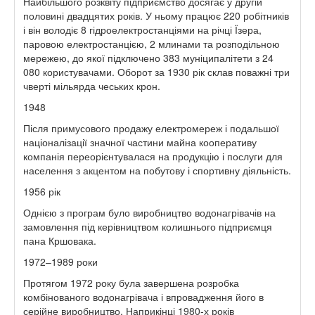
Найбільшого розквіту підприємство досягає у другій
половині двадцятих років. У ньому працює 220 робітників
і він володіє 8 гідроелектростанціями на річці Їзера,
паровою електростанцією, 2 млинами та розподільною
мережею, до якої підключено 383 муніципалітети з 24
080 користувачами. Оборот за 1930 рік склав поважні три
чверті мільярда чеських крон.
1948
Після примусового продажу електромереж і подальшої
націоналізації значної частини майна кооперативу
компанія переорієнтувалася на продукцію і послуги для
населення з акцентом на побутову і спортивну діяльність.
1956 рік
Однією з програм було виробництво водонагрівачів на
замовлення під керівництвом колишнього підприємця
пана Кршовака.
1972–1989 роки
Протягом 1972 року була завершена розробка
комбінованого водонагрівача і впровадження його в
серійне виробництво. Наприкінці 1980-х років