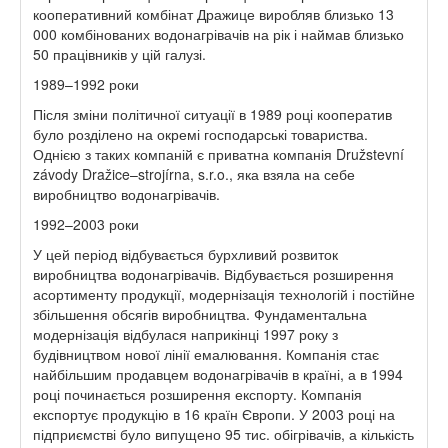
кооперативний комбінат Дражице виробляв близько 13
000 комбінованих водонагрівачів на рік і наймав близько
50 працівників у цій галузі.
1989–1992 роки
Після зміни політичної ситуації в 1989 році кооператив
було розділено на окремі господарські товариства.
Однією з таких компаній є приватна компанія Družstevní
závody Dražice–strojírna, s.r.o., яка взяла на себе
виробництво водонагрівачів.
1992–2003 роки
У цей період відбувається бурхливий розвиток
виробництва водонагрівачів. Відбувається розширення
асортименту продукції, модернізація технологій і постійне
збільшення обсягів виробництва. Фундаментальна
модернізація відбулася наприкінці 1997 року з
будівництвом нової лінії емалювання. Компанія стає
найбільшим продавцем водонагрівачів в країні, а в 1994
році починається розширення експорту. Компанія
експортує продукцію в 16 країн Європи. У 2003 році на
підприємстві було випущено 95 тис. обігрівачів, а кількість