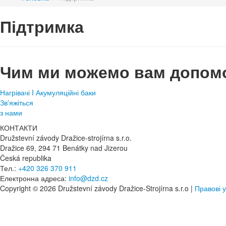
Підтримка
Чим ми можемо вам допом
Нагрівачі I Акумуляційні баки
Зв'яжіться
з нами
КОНТАКТИ
Družstevní závody Dražice-strojírna s.r.o.
Dražice 69, 294 71 Benátky nad Jizerou
Česká republika
Тел.:
+420 326 370 911
Електронна адреса:
info@dzd.cz
Copyright © 2026 Družstevní závody Dražice-Strojírna s.r.o |
Правові 