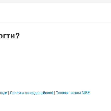
огти?
угоди
|
Політика конфіденційності
|
Теплові насоси NIBE