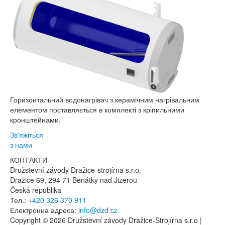
Горизонтальний водонагрівач з керамічним нагрівальним
елементом поставляється в комплекті з кріпильними
кронштейнами.
Зв'яжіться
з нами
КОНТАКТИ
Družstevní závody Dražice-strojírna s.r.o.
Dražice 69, 294 71 Benátky nad Jizerou
Česká republika
Тел.:
+420 326 370 911
Електронна адреса:
info@dzd.cz
Copyright © 2026 Družstevní závody Dražice-Strojírna s.r.o |