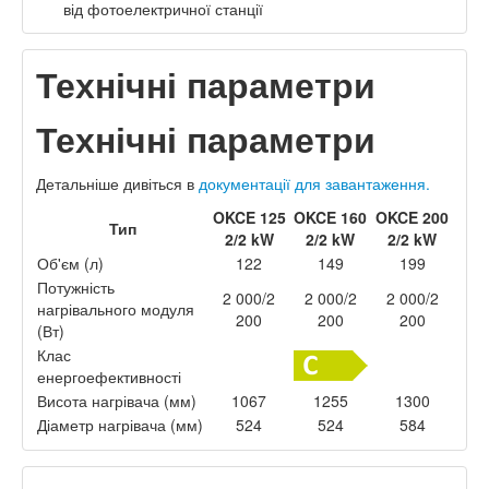
від фотоелектричної станції
Технічні параметри
Технічні параметри
Детальніше дивіться в
документації для завантаження.
OKCE 125
OKCE 160
OKCE 200
Тип
2/2 kW
2/2 kW
2/2 kW
Об'єм (л)
122
149
199
Потужність
2 000/2
2 000/2
2 000/2
нагрівального модуля
200
200
200
(Вт)
Клас
енергоефективності
Висота нагрівача (мм)
1067
1255
1300
Діаметр нагрівача (мм)
524
524
584