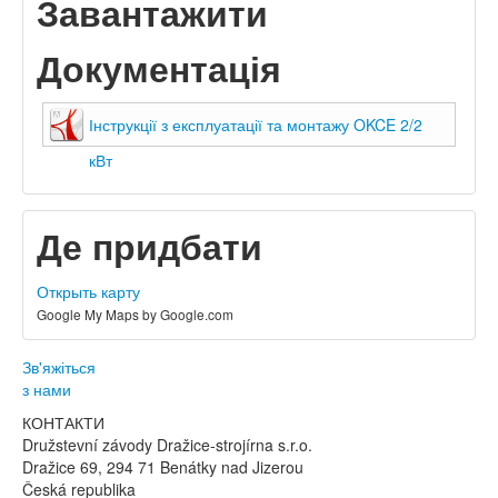
Завантажити
Документація
Інструкції з експлуатації та монтажу OKCE 2/2
кВт
Де придбати
Открыть карту
Google My Maps by Google.com
Зв'яжіться
з нами
КОНТАКТИ
Družstevní závody Dražice-strojírna s.r.o.
Dražice 69, 294 71 Benátky nad Jizerou
Česká republika