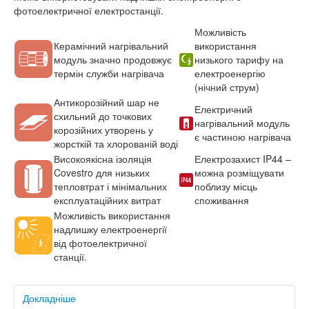
фотоелектричної електростанції.
Можливість
Керамічний нагрівальний
використання
модуль значно продовжує
низького тарифу на
термін служби нагрівача
електроенергію
(нічний струм)
Антикорозійний шар не
Електричний
схильний до точкових
нагрівальний модуль
корозійних утворень у
є частиною нагрівача
жорсткій та хлорованій воді
Високоякісна ізоляція
Електрозахист IP44 –
Covestro для низьких
можна розміщувати
тепловтрат і мінімальних
поблизу місць
експлуатаційних витрат
споживання
Можливість використання
надлишку електроенергії
від фотоелектричної
станції.
Докладніше