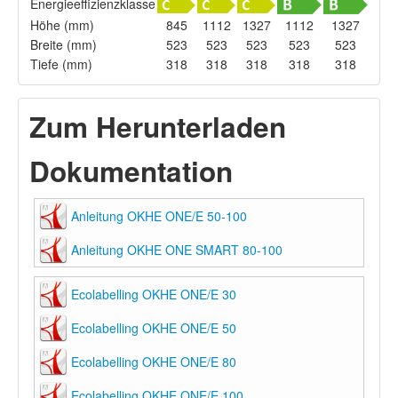
Energieeffizienzklasse
Höhe (mm)
845
1112
1327
1112
1327
Breite (mm)
523
523
523
523
523
Tiefe (mm)
318
318
318
318
318
Zum Herunterladen
Dokumentation
Anleitung OKHE ONE/E 50-100
Anleitung OKHE ONE SMART 80-100
Ecolabelling OKHE ONE/E 30
Ecolabelling OKHE ONE/E 50
Ecolabelling OKHE ONE/E 80
Ecolabelling OKHE ONE/E 100