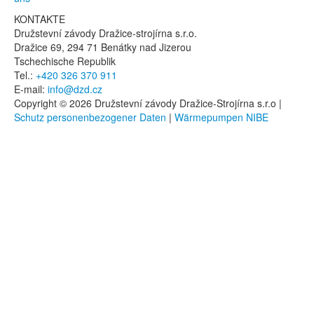
KONTAKTE
Družstevní závody Dražice-strojírna s.r.o.
Dražice 69, 294 71 Benátky nad Jizerou
Tschechische Republik
Tel.:
+420 326 370 911
E-mail:
info@dzd.cz
Copyright © 2026 Družstevní závody Dražice-Strojírna s.r.o |
Schutz personenbezogener Daten
|
Wärmepumpen NIBE