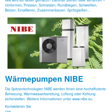
Wie wird ein Boiler gemacht? Dahinter stehen viele Verfahren –
Umformen, Pressen, Schneiden, Rundbiegen, Schweißen,
Beizen, Emaillieren, Zusammenbauen, Spritzgießen…
Wärmepumpen NIBE
Die Spitzentechnologien NIBE werden Ihnen eine hocheffiziente
Beheizung, Warmwasserbereitung, Lüftung oder Kühlung
sicherstellen. Weitere Informationen unter www.nibe.eu.
Kontaktieren Sie
uns