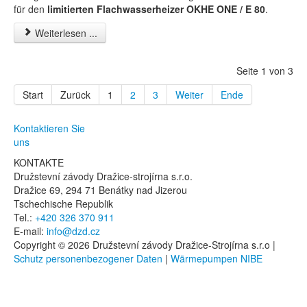
für den
limitierten Flachwasserheizer OKHE ONE / E 80
.
Weiterlesen ...
Seite 1 von 3
Start
Zurück
1
2
3
Weiter
Ende
Kontaktieren Sie
uns
KONTAKTE
Družstevní závody Dražice-strojírna s.r.o.
Dražice 69, 294 71 Benátky nad Jizerou
Tschechische Republik
Tel.:
+420 326 370 911
E-mail:
info@dzd.cz
Copyright © 2026 Družstevní závody Dražice-Strojírna s.r.o |
Schutz personenbezogener Daten
|
Wärmepumpen NIBE