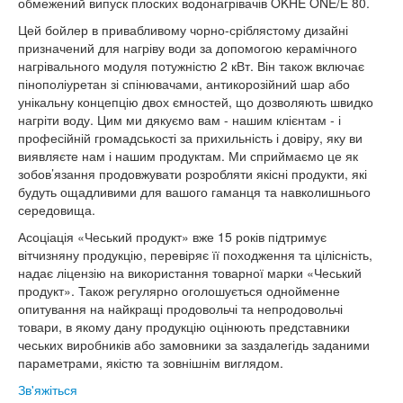
обмежений випуск плоских водонагрівачів OKHE ONE/E 80.
Цей бойлер в привабливому чорно-сріблястому дизайні
призначений для нагріву води за допомогою керамічного
нагрівального модуля потужністю 2 кВт. Він також включає
пінополіуретан зі спінювачами, антикорозійний шар або
унікальну концепцію двох ємностей, що дозволяють швидко
нагріти воду. Цим ми дякуємо вам - нашим клієнтам - і
професійній громадськості за прихильність і довіру, яку ви
виявляєте нам і нашим продуктам. Ми сприймаємо це як
зобов’язання продовжувати розробляти якісні продукти, які
будуть ощадливими для вашого гаманця та навколишнього
середовища.
Асоціація «Чеський продукт» вже 15 років підтримує
вітчизняну продукцію, перевіряє її походження та цілісність,
надає ліцензію на використання товарної марки «Чеський
продукт». Також регулярно оголошується однойменне
опитування на найкращі продовольчі та непродовольчі
товари, в якому дану продукцію оцінюють представники
чеських виробників або замовники за заздалегідь заданими
параметрами, якістю та зовнішнім виглядом.
Зв'яжіться