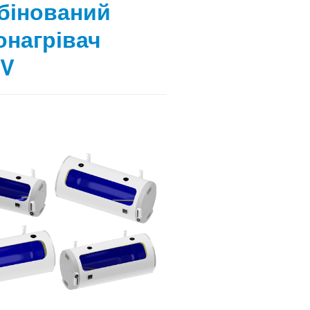
бінований
онагрівач
V