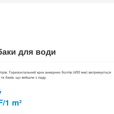
 баки для води
літрів. Горизонтальний крок анкерних болтів (450 мм) витримується
 та баків, що вийшли з ладу.
ý
F/1 m²