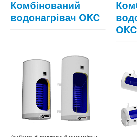
Комбінований
Ком
водонагрівач OKC
вод
OKC
Комбінований вертикальний водонагрівач з