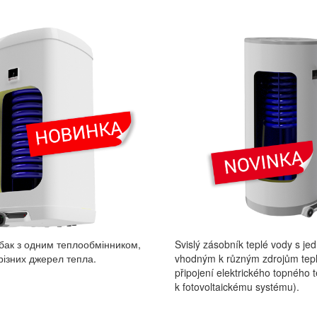
бак з одним теплообмінником,
Svislý zásobník teplé vody s j
різних джерел тепла.
vhodným k různým zdrojům tepl
připojení elektrického topného t
k fotovoltaickému systému).