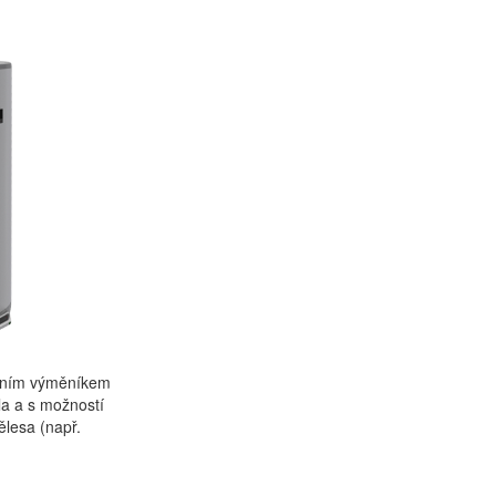
edním výměníkem
a a s možností
ělesa (např.