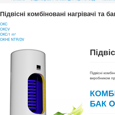
Підвісні комбіновані нагрівачі та б
OKC
OKCV
OKC/1 m²
OKHE NTR/DV
Підвіс
Підвісні комбі
виробником про
КОМБ
БАК O