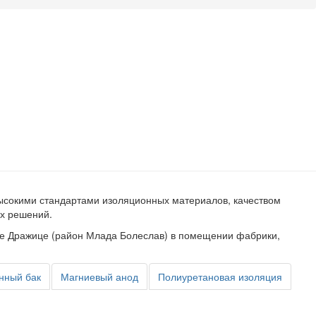
ысокими стандартами изоляционных материалов, качеством
их решений.
оде Дражице (район Млада Болеслав) в помещении фабрики,
нный бак
Магниевый анод
Полиуретановая изоляция