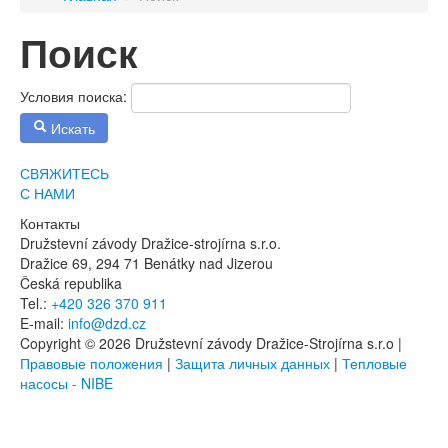
Поиск
Условия поиска:
Искать
СВЯЖИТЕСЬ
С НАМИ
Контакты
Družstevní závody Dražice-strojírna s.r.o.
Dražice 69, 294 71 Benátky nad Jizerou
Česká republika
Tel.:
+420 326 370 911
E-mail:
info@dzd.cz
Copyright © 2026 Družstevní závody Dražice-Strojírna s.r.o |
Правовые положения
|
Защита личных данных
|
Тепловые
насосы - NIBE