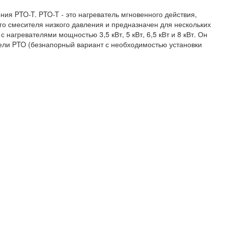
ния PTO-T. PTO-T - это нагреватель мгновенного действия,
го смесителя низкого давления и предназначен для нескольких
с нагревателями мощностью 3,5 кВт, 5 кВт, 6,5 кВт и 8 кВт. Он
дели PTO (безнапорный вариант с необходимостью установки