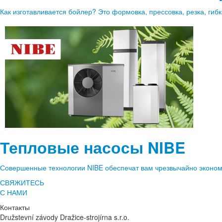
Как изготавливается бойлер? Это формовка, прессовка, резка, гибка
Тепловые насосы NIBE
Совершенные технологии NIBE обеспечат вам чрезвычайно экономн
СВЯЖИТЕСЬ
С НАМИ
Контакты
Družstevní závody Dražice-strojírna s.r.o.