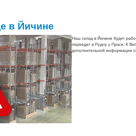
е в Йичине
Наш склад в Йичине будет работ
переедет в Рудну у Праги: К Ви
дополнительной информации св