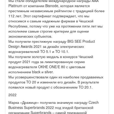
Мы стали обладателем международной награды AAA
Platinum от компании Bisnode, которая является
престижным независимым рейтингом с традицией более
112 лет. Этот сертификат подтверждает, что мы
относимся к самым надежным фирмам в Чешской
Республике, потому что уже на протяжении пяти лет мы
исполняем самые строгие критерии для оценки
экономических субъектов.
Мы получили престижную награду BIG SEE Product
Design Awards 2021 за дизайн электрических
водонагревателей TO 5.1 и TO 10.1.
Мы получили золотую медаль в конкурсе Чешский
продукт 2021 года за лимитированную серию
водонагревателя OKHE ONE/E 80 с цветовым
исполнением black и silver.
Мы усовершенствовали один из наиболее продаваемых
продуктов TO 20 и изменили его дизайн. В результате
появился новый продукт с обозначением TO 20.1.
2022
Марка «Дражице» получила значимую награду Czech
Business Superbrands 2022 под эгидой британской
организации Superbrands – самой признанной