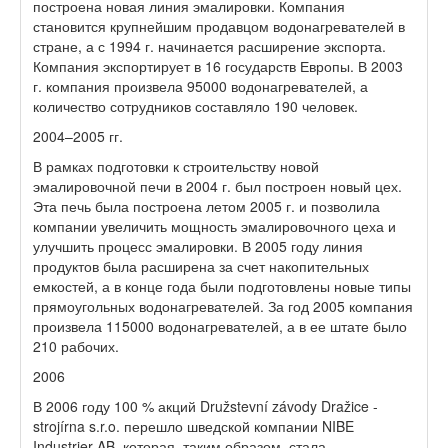
построена новая линия эмалировки. Компания
становится крупнейшим продавцом водонагревателей в
стране, а с 1994 г. начинается расширение экспорта.
Компания экспортирует в 16 государств Европы. В 2003
г. компания произвела 95000 водонагревателей, а
количество сотрудников составляло 190 человек.
2004–2005 гг.
В рамках подготовки к строительству новой
эмалировочной печи в 2004 г. был построен новый цех.
Эта печь была построена летом 2005 г. и позволила
компании увеличить мощность эмалировочного цеха и
улучшить процесс эмалировки. В 2005 году линия
продуктов была расширена за счет накопительных
емкостей, а в конце года были подготовлены новые типы
прямоугольных водонагревателей. За год 2005 компания
произвела 115000 водонагревателей, а в ее штате было
210 рабочих.
2006
В 2006 году 100 % акций Družstevní závody Dražice -
strojírna s.r.o. перешло шведской компании NIBE
Industrier AB, которая, таким образом, стала