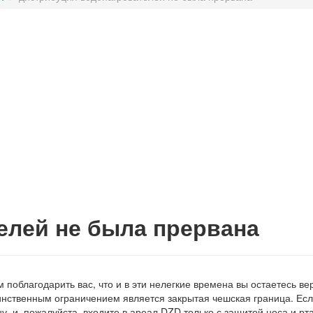
елей не была прервана
им поблагодарить вас, что и в эти нелегкие времена вы остаетесь
инственным ограничением является закрытая чешская граница. Ес
у, и, пожалуйста, входите в ареал DZD только с защитой носа и р