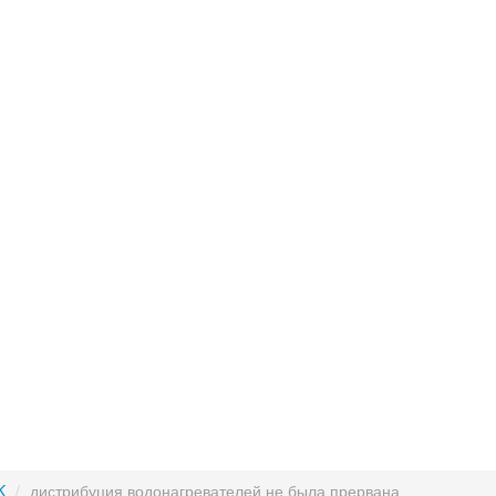
K
/
дистрибуция водонагревателей не была прервана