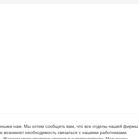
 верными нам. Мы хотим сообщить вам, что все отделы нашей фирмы
ли возникнет необходимость связаться с нашими работниками
та. Желаем всем крепкого здоровья и терпеливости. Моя маска