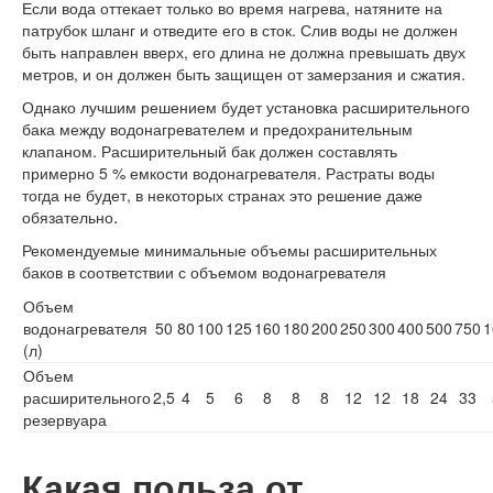
Если вода оттекает только во время нагрева, натяните на
патрубок шланг и отведите его в сток. Слив воды не должен
быть направлен вверх, его длина не должна превышать двух
метров, и он должен быть защищен от замерзания и сжатия.
Однако лучшим решением будет установка расширительного
бака между водонагревателем и предохранительным
клапаном. Расширительный бак должен составлять
примерно 5 % емкости водонагревателя. Растраты воды
тогда не будет, в некоторых странах это решение даже
.
обязательно
Рекомендуемые минимальные объемы расширительных
баков в соответствии с объемом водонагревателя
Объем
водонагревателя
50
80
100
125
160
180
200
250
300
400
500
750
1
(л)
Объем
расширительного
2,5
4
5
6
8
8
8
12
12
18
24
33
резервуара
Какая польза от