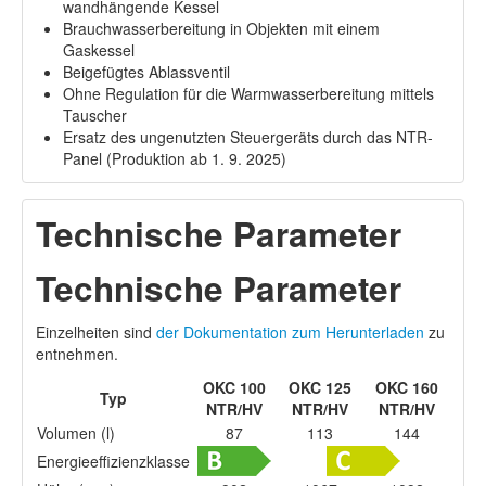
wandhängende Kessel
Brauchwasserbereitung in Objekten mit einem
Gaskessel
Beigefügtes Ablassventil
Ohne Regulation für die Warmwasserbereitung mittels
Tauscher
Ersatz des ungenutzten Steuergeräts durch das NTR-
Panel (Produktion ab 1. 9. 2025)
Technische Parameter
Technische Parameter
Einzelheiten sind
der Dokumentation zum Herunterladen
zu
entnehmen.
OKC 100
OKC 125
OKC 160
Typ
NTR/HV
NTR/HV
NTR/HV
Volumen (l)
87
113
144
Energieeffizienzklasse