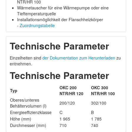
NTR/HR 100
Wärmetauscher für eine Wärmepumpe oder eine
Tieftemperaturquelle
Installationsmöglichkeit der Flanschheizkörper
-
Zuordnungstabelle
Technische Parameter
Einzelheiten sind
der Dokumentation zum Herunterladen
zu
entnehmen.
Technische Parameter
OKC 200
OKC 300
Typ
NTR/HR 120
NTR/HR 100
Oberes/unteres
200/120
302/100
Behältervolumen (l)
Energieeffizienzklasse
C
B
Höhe (mm)
1 965
1 785
Durchmesser (mm)
710
740