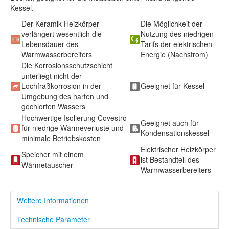
Kessel.
Der Keramik-Heizkörper
Die Möglichkeit der
verlängert wesentlich die
Nutzung des niedrigen
Lebensdauer des
Tarifs der elektrischen
Warmwasserbereiters
Energie (Nachstrom)
Die Korrosionsschutzschicht
unterliegt nicht der
Lochfraßkorrosion in der
Geeignet für Kessel
Umgebung des harten und
gechlorten Wassers
Hochwertige Isolierung Covestro
Geeignet auch für
für niedrige Wärmeverluste und
Kondensationskessel
minimale Betriebskosten
Elektrischer Heizkörper
Speicher mit einem
ist Bestandteil des
Wärmetauscher
Warmwasserbereiters
Weitere Informationen
Technische Parameter