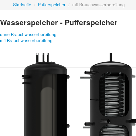
Startseite
/
Pufferspeicher
/
mit Brauchwasserbereitung
Wasserspeicher - Pufferspeicher
ohne Brauchwasserbereitung
mit Brauchwasserbereitung