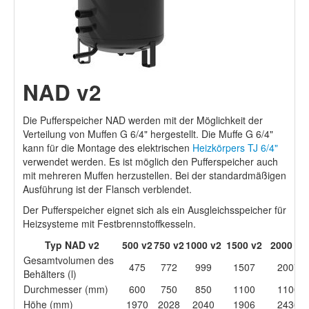
NAD v2
Die Pufferspeicher NAD werden mit der Möglichkeit der
Verteilung von Muffen G 6/4" hergestellt. Die Muffe G 6/4"
kann für die Montage des elektrischen
Heizkörpers TJ 6/4"
verwendet werden. Es ist möglich den Pufferspeicher auch
mit mehreren Muffen herzustellen. Bei der standardmäßigen
Ausführung ist der Flansch verblendet.
Der Pufferspeicher eignet sich als ein Ausgleichsspeicher für
Heizsysteme mit Festbrennstoffkesseln.
Typ NAD v2
500 v2
750 v2
1000 v2
1500 v2
2000 v2
Gesamtvolumen des
475
772
999
1507
2007
Behälters (l)
Durchmesser (mm)
600
750
850
1100
1100
Höhe (mm)
1970
2028
2040
1906
2436