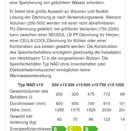
eine Speicherung von gekühltem Wasser erfordern.
Er bietet eine große Auswahl an Volumen und flexible
Lösung der Dämmung je nach Verwendungszweck. Kleinere
Volumen (200-500) werden mit einer nicht abnehmbaren
PU-Dämmung geliefert, bei größeren Varianten (750-2000)
kann zwischen einer NEODUL LB PP-Dämmung für Heizen,
einer CELLA COOL-Dämmung für Kühlen oder einer
Kombination aus beiden gewählt werden. Die Konstruktion
des Speicherbehälters ermöglicht gleichzeitig die Installation
von Heizkörpern TJ in die vorgesehenen Stutzen. Die
Speicherbehälter Typ NAD ohne Innenbehälter oder
Edelstahlwärmetauscher ermöglichen keine
Warmwasserbereitung.
Typ NAD v15
200 v15
300 v15
500 v15
750 v15
1000 v1
Gesamtvolumen des
200
320
475
772
999
Behälters (l)
Durchmesser (mm)
600
650
740
910
1010
Höhe (mm)
1285
1575
1920
2030
2040
Gewicht inkl.
45
70
98
123
141
Isolierung (kg)
Energieeffizienzklasse