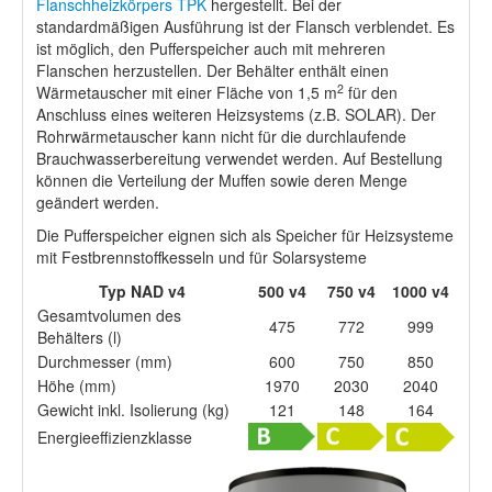
Flanschheizkörpers TPK
hergestellt. Bei der
standardmäßigen Ausführung ist der Flansch verblendet. Es
ist möglich, den Pufferspeicher auch mit mehreren
Flanschen herzustellen. Der Behälter enthält einen
2
Wärmetauscher mit einer Fläche von 1,5 m
für den
Anschluss eines weiteren Heizsystems (z.B. SOLAR). Der
Rohrwärmetauscher kann nicht für die durchlaufende
Brauchwasserbereitung verwendet werden. Auf Bestellung
können die Verteilung der Muffen sowie deren Menge
geändert werden.
Die Pufferspeicher eignen sich als Speicher für Heizsysteme
mit Festbrennstoffkesseln und für Solarsysteme
Typ NAD v4
500 v4
750 v4
1000 v4
Gesamtvolumen des
475
772
999
Behälters (l)
Durchmesser (mm)
600
750
850
Höhe (mm)
1970
2030
2040
Gewicht inkl. Isolierung (kg)
121
148
164
Energieeffizienzklasse