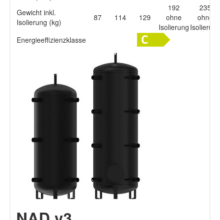
192
235
Gewicht inkl.
87
114
129
ohne
ohne
Isolierung (kg)
Isolierung
Isolierun
Energieeffizienzklasse
NAD v3