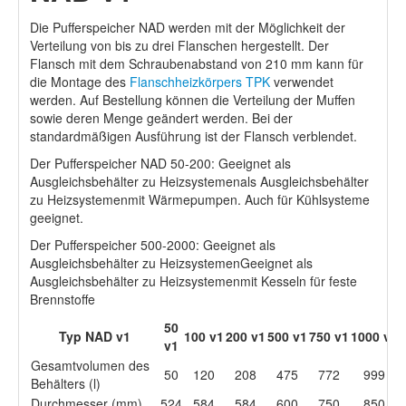
Die Pufferspeicher NAD werden mit der Möglichkeit der
Verteilung von bis zu drei Flanschen hergestellt. Der
Flansch mit dem Schraubenabstand von 210 mm kann für
die Montage des
Flanschheizkörpers TPK
verwendet
werden. Auf Bestellung können die Verteilung der Muffen
sowie deren Menge geändert werden. Bei der
standardmäßigen Ausführung ist der Flansch verblendet.
Der Pufferspeicher NAD 50-200: Geeignet als
Ausgleichsbehälter zu Heizsystemenals Ausgleichsbehälter
zu Heizsystemenmit Wärmepumpen. Auch für Kühlsysteme
geeignet.
Der Pufferspeicher 500-2000: Geeignet als
Ausgleichsbehälter zu HeizsystemenGeeignet als
Ausgleichsbehälter zu Heizsystemenmit Kesseln für feste
Brennstoffe
50
Typ NAD v1
100 v1
200 v1
500 v1
750 v1
1000 v1
v1
Gesamtvolumen des
50
120
208
475
772
999
Behälters (l)
Durchmesser (mm)
524
584
584
600
750
850