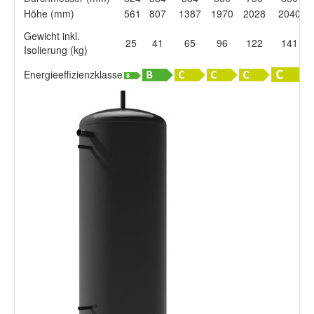
Höhe (mm)
561
807
1387
1970
2028
2040
Gewicht inkl.
25
41
65
96
122
141
Isolierung (kg)
I
Energieeffizienzklasse