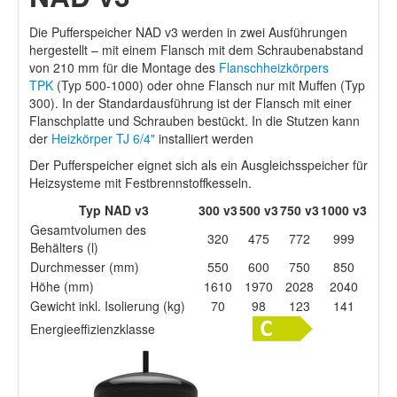
Die Pufferspeicher NAD v3 werden in zwei Ausführungen
hergestellt – mit einem Flansch mit dem Schraubenabstand
von 210 mm für die Montage des
Flanschheizkörpers
TPK
(Typ 500-1000) oder ohne Flansch nur mit Muffen (Typ
300). In der Standardausführung ist der Flansch mit einer
Flanschplatte und Schrauben bestückt. In die Stutzen kann
der
Heizkörper TJ 6/4"
installiert werden
Der Pufferspeicher eignet sich als ein Ausgleichsspeicher für
Heizsysteme mit Festbrennstoffkesseln.
Typ NAD v3
300 v3
500 v3
750 v3
1000 v3
Gesamtvolumen des
320
475
772
999
Behälters (l)
Durchmesser (mm)
550
600
750
850
Höhe (mm)
1610
1970
2028
2040
Gewicht inkl. Isolierung (kg)
70
98
123
141
Energieeffizienzklasse