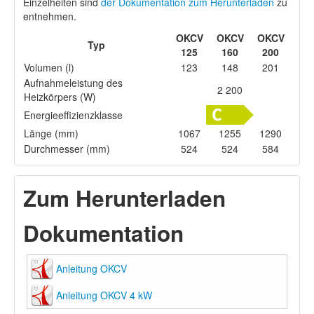
Einzelheiten sind
der Dokumentation zum Herunterladen
zu
entnehmen.
OKCV
OKCV
OKCV
Typ
125
160
200
Volumen (l)
123
148
201
Aufnahmeleistung des
2 200
Heizkörpers (W)
Energieeffizienzklasse
Länge (mm)
1067
1255
1290
Durchmesser (mm)
524
524
584
Zum Herunterladen
Dokumentation
Anleitung OKCV
Anleitung OKCV 4 kW